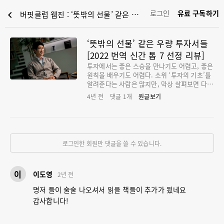
로그인
유료 구독하기
chevron_left
버핏클럽 웹진 : ‘뜻밖의 선물’ 같은 우량 투자서들 [2022 번역 신간 톱 7 선정 리뷰]
‘뜻밖의 선물’ 같은 우량 투자서들
[2022 번역 신간 톱 7 선정 리뷰]
투자에서는 좋은 스승을 만나기도 어렵고, 좋은
원칙을 배우기도 어렵다. 소위 ‘투자의 기초’를
알려준다는 사람은 많지만, 막상 살펴보면 다분
히 용어 설명에 그치거나, 검증되지 않은 개인
4년 전
댓글
1
개
원글보기
적인 경험을 풀어놓은 것에 불과한 경우가 많
다. “결국 투자는 직접 부딪히고 깨져가면서 배
우는 거야”라는 말이 진실에 가장 가깝긴 하지
만, 그렇게 ‘던져진 존재’가 되어서 혼자 힘으로
풍랑을 헤쳐나가기에는 시장은 너무 가혹하다.
로그인한 회원만 댓글을 쓸 수 있습니다.
그런 면에서 책은 아주 큰 도움을 줄 수 있다. 검
증된 대가들의 경험담과 원칙, 혹은 그들을 연
구한 사람들의 진중한 결과물로부터 우리는 많
이
이도영
은 것을 배울 수 있다. 그러나 투자 책을 고르는
2년 전
데에도 좋은 주식을 고를 때만큼이나 많은 위험
명저 들이 술술 나오셔서 읽을 책들이 추가가 됬네요
이 도사리고 있다. 매년 수십 수백 권의 투자 서
감사합니다!
적이 쏟아져 나오지만, 그것들을 다 읽어볼 시
간도 당연히 없거니와, 누가 무엇을 얼마나 검
증한 책인지도 알기 어렵다. ‘우량 투자서 선