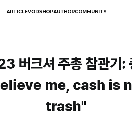
ARTICLE
VOD
SHOP
AUTHOR
COMMUNITY
23 버크셔 주총 참관기:
elieve me, cash is 
trash"