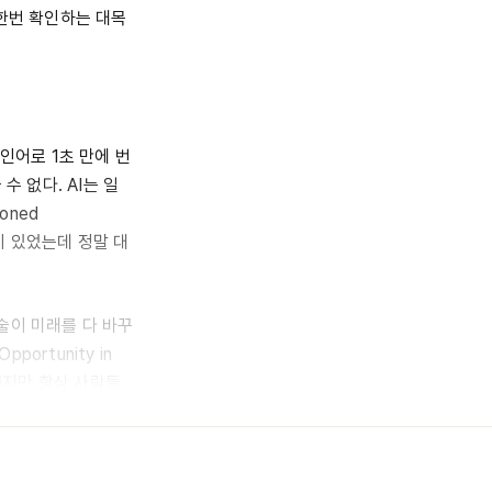
 한번 확인하는 대목
인어로 1초 만에 번
수 없다. AI는 일
oned
적이 있었는데 정말 대
술이 미래를 다 바꾸
rtunity in
가 변했지만 항상 사람들