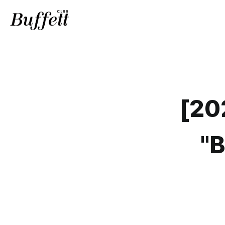
[20
"B