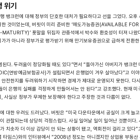
행 위기
행 뱅크런에 대해 정부의 단호한 대처가 필요하다고 선을 그었다. 오후 
한 것이었는데, 버핏이 미리 준비한 ‘매도가능증권(AVAILABLE FOR S
O-MATURITY)’ 푯말을 뒤집자 관중석에서 박수와 환호성이 터져 나왔
시가가 아니라 장부가로 평가받기 위해 만기보유증권으로 급하게 전환한
염된다. 두려움이 정당화될 때도 있다”면서 “돌아가신 아버지가 뱅크런
DIC(연방예금보험공사)가 설립되면서 은행업이 겨우 살아났다”고 이야
 안전한지를 두려워하기 시작하면 경제가 제대로 운영되지 못한다. 다시
람들이 은행의 실패를 걱정하게 만들어서는 안 된다”고 강조했다. 현재 미
데, 사실상 정부가 무제한 보장해야 한다고 주장한 것과 다름이 없다.
에 대한 우려도 드러났다. 버핏은 “미국 다운타운에서 공실이 크게 늘고
이 관찰되는데 상당히 걱정스럽다. 사실 일어날 일이 일어난 것뿐이다. 
가 치솟자 더 이상 감당이 안 되는 상황이 됐고, 역회전이 걸리고 있다”
셜 타임스〉와의 인터뷰에서 “2008년 정도는 아니겠지만 상업용 부동산 