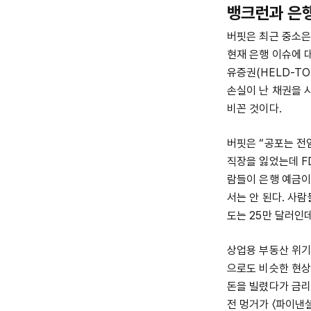
뱅크런과 은
버핏은 최근 중소은
현재 은행 이슈에 대
유증권(HELD-T
손실이 난 채권을 
비꼰 것이다.
버핏은 “공포는 전
직장을 잃었는데 F
람들이 은행 예금이
서는 안 된다. 사
도는 25만 달러인
상업용 부동산 위기
으로도 비슷한 현상
돈을 빌렸다가 금리
전 멍거가 〈파이낸