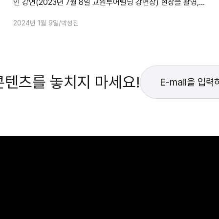
인 강연(2023년 7월 8일 교원투어빌딩 강연장) 현장을 촬영,
편집한 온라인 상품(VOD)입니다. 수강자에게는 강사 박성진
2024년 1월 9일
박성진
대표가 손수 만든 195쪽 분량의 PDF 강의 자료를 제공합니다.
더불어 이 강의를 위해 제작한 한정판 도서 《버핏 투자조합 서한
번역본》(이건 번역)도 읽고 수강하시길 권장합니다.
콘텐츠를 놓치지 마세요!