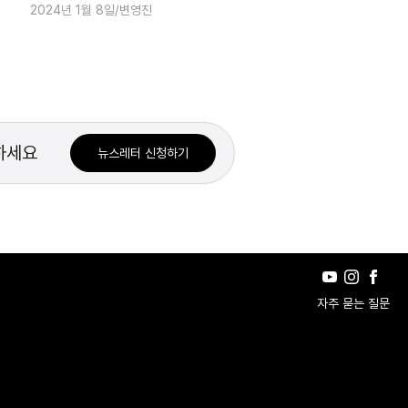
2024년 1월 8일
변영진
스트코 정밀 분석 엑셀 파일을 제공합니다. 수강 신청자는 책
《노마드 투자자 서한》, 특히 2004년 연간 서한과 2005년 반
기 서한 내용을 반드시 읽고 강의에 참여하시기를 권합니다.
뉴스레터 신청하기
자주 묻는 질문