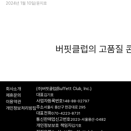
2024년 1월 10일
윤지호
이없는 손실’은 피할 수 있습니다. 가치투자자라고 해서 매크로
분석을 '이단적'으로 받아들일 필요는 없습니다. ‘도그마’를 깨고
열린 마음으로 공부합시다!
버핏클럽의 고품질 
회사소개
(주)버핏클럽(Buffett Club, Inc.)
대표
김기호
제휴문의
사업자등록번호
148-88-02797
이용약관
주소
서울시 용산구 한강대로 295
개인정보처리방침
대표전화
070-4223-8731
통신판매업신고번호
2023-서울용산-0482
개인정보보호 책임자
김기호