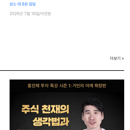
읽는 데 8분 걸림
저가 시의적절한 고민을 함께 나누
2026년 7월 16일
이은원
더보기 >