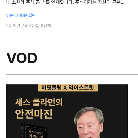
‘최소한의 주식 공부’를 연재합니다. 주식이라는 자산의 근본적
인 실체에서 시작해, 의사결정의 주요 원칙과 피해야 할 함정에
읽는 데 16분 걸림
대해 홍진채 라쿤자산운용 대표가
2026년 7월 30일
홍진채
VOD