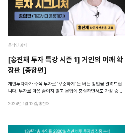
온라인 강좌
[홍진채 투자 특강 시즌 1] 거인의 어깨 확
장판 [종합편]
개인투자자가 주식 투자로 '꾸준하게' 돈 버는 방법을 알려드립
니다. 투자로 마음 졸이지 않고 본업에 충실하면서도 가장 승률
이 높은 ‘지속가능한 초과수익 달성법’이자 20년간 시장을 이긴
2024년 1월 12일
홍진채
검증된 투자법입니다. 다른 데서 접한 내용과 다를 뿐 아니라 주
식과 투자에 대한 생각을 통째 바꾸게 될 수도 있습니다. ‘주식
천재’가 터득한 ‘주식 천재들’의 사고체계와 투자법을 명쾌한 논
리로 누구나 익힐 수 있도록 꼭꼭 씹어 소화시켜드립니다.