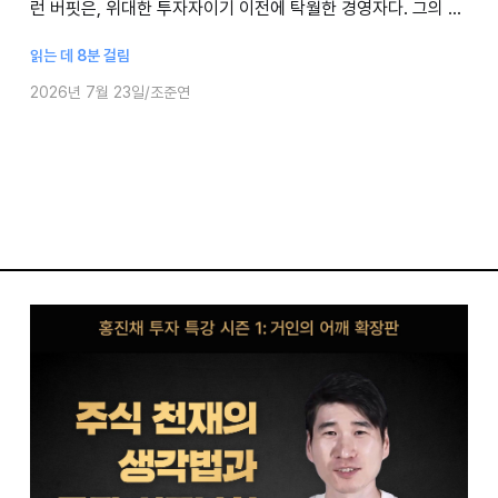
런 버핏은, 위대한 투자자이기 이전에 탁월한 경영자다. 그의 철
저한 경영 방식은 투자 원칙과 분리되지 않고 하나의 체계로 이
읽는 데 8분 걸림
어진다. 버핏의 가치평가 원칙이
2026년 7월 23일
조준연