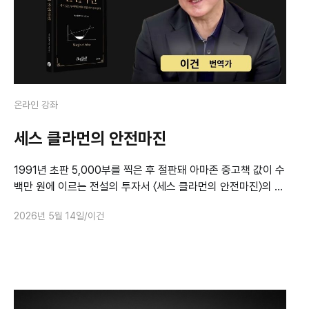
온라인 강좌
세스 클라먼의 안전마진
1991년 초판 5,000부를 찍은 후 절판돼 아마존 중고책 값이 수
백만 원에 이르는 전설의 투자서 〈세스 클라먼의 안전마진〉의 핵
심 내용을 해설한다. 펀드매니저 출신으로 70여 종의 투자서를
2026년 5월 14일
이건
우리말로 옮긴 이건 번역가가 일반 투자자 눈높이에 맞춰 풀어
내며, 강의자료와 함께 손수 번역해 제본한 책도 제공한다.