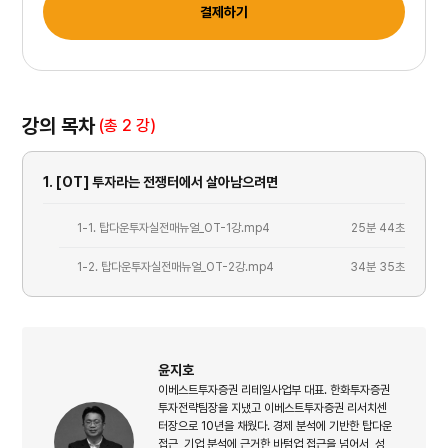
결제하기
강의 목차
(총 2 강)
1. [OT] 투자라는 전쟁터에서 살아남으려면
1-1. 탑다운투자실전매뉴얼_OT-1강.mp4
25분 44초
1-2. 탑다운투자실전매뉴얼_OT-2강.mp4
34분 35초
윤지호
이베스트투자증권 리테일사업부 대표. 한화투자증권
투자전략팀장을 지냈고 이베스트투자증권 리서치센
터장으로 10년을 채웠다. 경제 분석에 기반한 탑다운
접근, 기업 분석에 근거한 바텀업 접근을 넘어서, 성