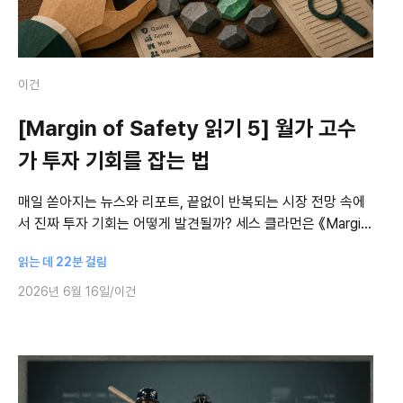
이건
[Margin of Safety 읽기 5] 월가 고수
가 투자 기회를 잡는 법
매일 쏟아지는 뉴스와 리포트, 끝없이 반복되는 시장 전망 속에
서 진짜 투자 기회는 어떻게 발견될까? 세스 클라먼은 《Margin
of Safety》에서 투자 성과를 좌우하는 것은 분석 능력 이전에
읽는 데 22분 걸림
투자 아이디어를 찾
2026년 6월 16일
이건