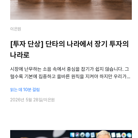
이은원
[투자 단상] 단타의 나라에서 장기 투자의
나라로
시장에 난무하는 소음 속에서 중심을 잡기가 쉽지 않습니다. 그
럴수록 기본에 집중하고 올바른 원칙을 지켜야 하지만 우리가
마주하는 현실은 녹록지 않습니다. ‘투자 단상’은 현직 펀드매니
읽는 데 10분 걸림
저가 시의적절한 고민을 함께 나누
2026년 5월 28일
이은원