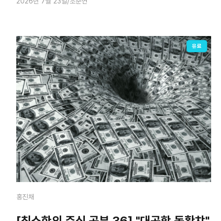
2026년 7월 23일
조준연
유료
홍진채
[최소한의 주식 공부 36] "대공항 돔황챠"