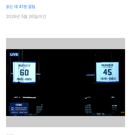
현재 중고책 최고가 1,680만 원(11,500달러, 저자 사인본), 낡
읽는 데 41분 걸림
2026년 5월 26일
이건