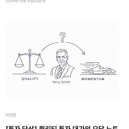
2026년 8월 4일
김창경
이은원
[투자 단상] 퀄리티 투자 대가의 오답 노트