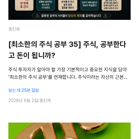
홍진채
[최소한의 주식 공부 35] 주식, 공부한다
고 돈이 됩니까?
주식 투자자가 알아야 할 가장 기본적이고 중요한 지식을 담아
‘최소한의 주식 공부’를 연재합니다. 주식이라는 자산의 근본적
인 실체에서 시작해, 의사결정의 주요 원칙과 피해야 할 함정에
읽는 데 25분 걸림
대해 홍진채 라쿤자산운용 대표가
2026년 6월 2일
홍진채