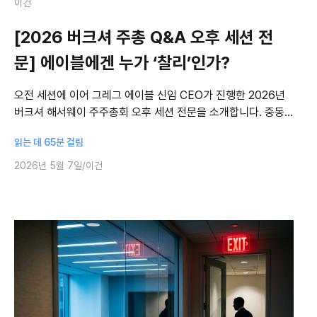
이건
[2026 버크셔 주총 Q&A 오후 세션 전
문] 에이블에겐 누가 ‘찰리’인가?
오전 세션에 이어 그레그 에이블 신임 CEO가 진행한 2026년
버크셔 해서웨이 주주총회 오후 세션 전문을 소개합니다. 중동
정세, 관세, 도쿄해상 동반 관계, 자율 경영, 후계 구도, 그리고
읽는 데 65분 걸림
“그레그 에이블에게는
2026년 5월 7일
이건