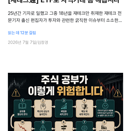
25년간 기자로 일했고 그중 18년을 재테크만 취재한 재테크 전
문기자 출신 편집자가 투자와 관련한 굵직한 이슈부터 소소한
투자 아이디어까지 무겁지 않게, 때로는 까칠하게 짚는 글을 연
읽는 데 12분 걸림
재합니다. IT 버블과 9·11
2026년 7월 7일
김창경