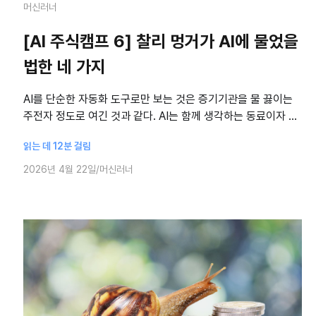
머신러너
[AI 주식캠프 6] 찰리 멍거가 AI에 물었을
법한 네 가지
AI를 단순한 자동화 도구로만 보는 것은 증기기관을 물 끓이는
주전자 정도로 여긴 것과 같다. AI는 함께 생각하는 동료이자 나
를 ‘학습 기계’로 만들어줄 스승이다. [AI 주식캠프]는 좀처럼 변
읽는 데 12분 걸림
치 않는 주식 투자의
2026년 4월 22일
머신러너