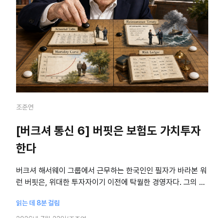
조준연
[버크셔 통신 6] 버핏은 보험도 가치투자
한다
버크셔 해서웨이 그룹에서 근무하는 한국인인 필자가 바라본 워
런 버핏은, 위대한 투자자이기 이전에 탁월한 경영자다. 그의 철
저한 경영 방식은 투자 원칙과 분리되지 않고 하나의 체계로 이
읽는 데 8분 걸림
어진다. 버핏의 가치평가 원칙이