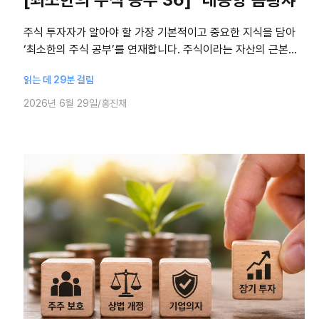
주식 투자자가 알아야 할 가장 기본적이고 중요한 지식을 담아
‘최소한의 주식 공부’를 연재합니다. 주식이라는 자산의 근본적
인 실체에서 시작해, 의사결정의 주요 원칙과 피해야 할 함정에
읽는 데 29분 걸림
대해 홍진채 라쿤자산운용 대표가
2026년 6월 29일
홍진채