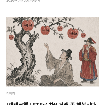
2026년 7월 30일
홍진채
김창경
[재테크通] ETF로 차익거래 좀 해봅시다