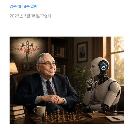
다. 6년 만에 항공주를 매수했고, 비자와 마스터카드 등 핵심 우
읽는 데 18분 걸림
량주들을 대규모 처분하
2026년 5월 16일
고영태