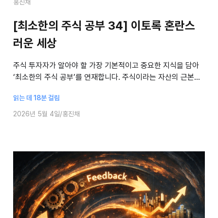
홍진채
[최소한의 주식 공부 34] 이토록 혼란스
러운 세상
주식 투자자가 알아야 할 가장 기본적이고 중요한 지식을 담아
‘최소한의 주식 공부’를 연재합니다. 주식이라는 자산의 근본적
인 실체에서 시작해, 의사결정의 주요 원칙과 피해야 할 함정에
읽는 데 18분 걸림
대해 홍진채 라쿤자산운용 대표가
2026년 5월 4일
홍진채