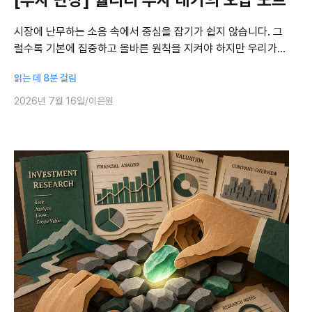
시장에 난무하는 소음 속에서 중심을 잡기가 쉽지 않습니다. 그
럴수록 기본에 집중하고 올바른 원칙을 지켜야 하지만 우리가
마주하는 현실은 녹록지 않습니다. ‘투자 단상’은 현직 펀드매니
읽는 데 8분 걸림
저가 시의적절한 고민을 함께 나누
2026년 7월 16일
이은원