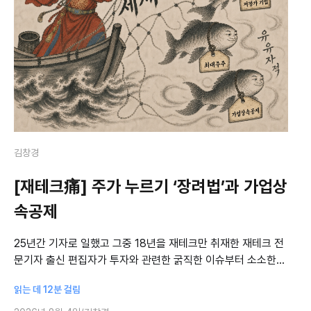
김창경
[재테크痛] 주가 누르기 ‘장려법’과 가업상
속공제
25년간 기자로 일했고 그중 18년을 재테크만 취재한 재테크 전
문기자 출신 편집자가 투자와 관련한 굵직한 이슈부터 소소한
투자 아이디어까지 무겁지 않게, 때로는 까칠하게 짚는 글을 연
읽는 데 12분 걸림
재합니다. IT 버블과 9·11