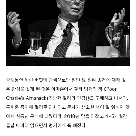
오랫동안 워런 버핏의 단짝으로만 알던 故 찰리 멍거에 대해 깊
은 관심을 갖게 된 것은 아마존에서 찰리 멍거의 책 《Poor
Charlie’s Almanack(가난한 찰리의 연감)》을 구매하고 나서다.
두꺼운 종이에 컬러로 인쇄되고 문체가 생소한 책이 잘 읽히지 않
아서 한동안 구석에 놔뒀다가, 2018년 맘을 다잡고 4~5개월간
틈날 때마다 읽으면서 멍거에게 푹 빠졌다.