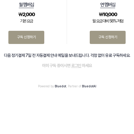
월 멤버십
연 멤버십
₩
2,000
₩
10,000
기본 요금
월 요금 대비 58% 저렴
구독 신청하기
구독 신청하기
다음 정기결제 7일 전 자동결제 안내 메일을 보내드립니다. 걱정 없이 유료 구독하세요.
이미 구독 중이시면
로그인
하세요
Powered by
Bluedot
, Partner of
BluedotAI