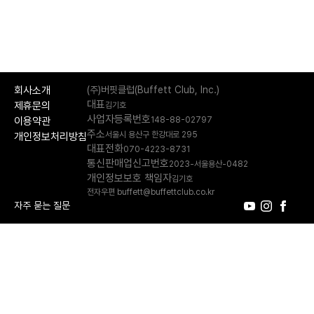
회사소개
(주)버핏클럽(Buffett Club, Inc.)
대표
제휴문의
김기호
사업자등록번호
148-88-02797
이용약관
주소
서울시 용산구 한강대로 295
개인정보처리방침
대표전화
070-4223-8731
통신판매업신고번호
2023-서울용산-0482
개인정보보호 책임자
김기호
전자우편 buffett@buffettclub.co.kr
자주 묻는 질문