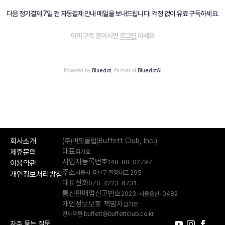
다음 정기결제 7일 전 자동결제 안내 메일을 보내드립니다. 걱정 없이 유료 구독하세요.
이미 구독 중이시면
로그인
하세요
Powered by
Bluedot
, Partner of
BluedotAI
회사소개
(주)버핏클럽(Buffett Club, Inc.)
대표
제휴문의
김기호
사업자등록번호
148-88-02797
이용약관
주소
서울시 용산구 한강대로 295
개인정보처리방침
대표전화
070-4223-8731
통신판매업신고번호
2023-서울용산-0482
개인정보보호 책임자
김기호
전자우편 buffett@buffettclub.co.kr
자주 묻는 질문