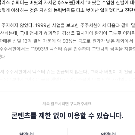
앨리스 슈뢰더는 버핏의 자서전 《스노볼》에서 “버핏은 수입한 신발에 
그렇게 예상하는 것은 자신의 능력범위를 다소 벗어난 일이었다”고 진단
 주저하지 않았다. 1999년 사업을 보고한 주주서한에서 다음과 같이 말
산하는데, 국내 업체가 효과적인 경쟁을 펼치기에 환경이 극도로 어려
 판매된 신발 13억 켤레 가운데 약 93%는 극도로 원가가 낮은 해외에
0년 주주서한에서는 “1993년 덱스터 슈를 인수하며 그만큼의 금액을 지불
다.
크셔 주주서한에서 덱스터 슈는 언급되지 않는다. 그러나 버핏이 이 건을
그는 2014년에 “이것은 금융 재앙으로 기네스북에 오를 만한 사건입니다
년에도 덱스터 슈 인수의 실패를 돌아봤다.
계속 읽으시려면 구독해주세요.
콘텐츠를 제한 없이 이용할 수 있습니다.
월 멤버십
연 멤버십