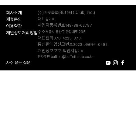
회사소개
(주)버핏클럽(Buffett Club, Inc.)
대표
제휴문의
김기호
사업자등록번호
148-88-02797
이용약관
주소
서울시 용산구 한강대로 295
개인정보처리방침
대표전화
070-4223-8731
통신판매업신고번호
2023-서울용산-0482
개인정보보호 책임자
김기호
전자우편 buffett@buffettclub.co.kr
자주 묻는 질문