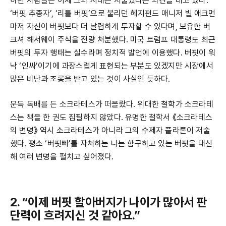
하던 사람들은 이제 그의 시대는 저물었다는 의견을 내고 있다.
‘버핏 추종자’, ‘리틀 버핏’으로 불리던 헤지펀드 매니저 빌 애크먼
마저 자신이 버핏보다 더 날렵하게 투자할 수 있다며, 보유한 버
크셔 해서웨이 주식을 전량 처분했다. 미국 트럼프 대통령도 최근
버핏의 투자 행태는 실수라며 정치적 발언에 이용했다. 버핏이 워
낙 ‘인싸’이기에 과장스럽게 표현되는 부분도 있겠지만 시장에서
많은 비난과 조롱을 받고 있는 것이 사실인 듯하다.
문득 독배를 든 소크라테스가 떠올랐다. 위대한 철학가 소크라테
스는 책을 한 권도 집필하지 않았다. 유명한 철학서 《소크라테스
의 변명》 역시 소크라테스가 아니라 그의 수제자 플라톤이 저술
했다. 평소 ‘버핏빠’를 자처하는 나는 함구하고 있는 버핏을 대신
해 여러 변명을 펼치고 싶어졌다.
2. “이제 버핏 할아버지가 나이가 많아서 판
단력이 흐려지신 것 같아요.”