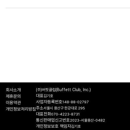
회사소개
(주)버핏클럽(Buffett Club, Inc.)
대표
김기호
제휴문의
사업자등록번호
148-88-02797
이용약관
주소
서울시 용산구 한강대로 295
개인정보처리방침
대표전화
070-4223-8731
통신판매업신고번호
2023-서울용산-0482
개인정보보호 책임자
김기호