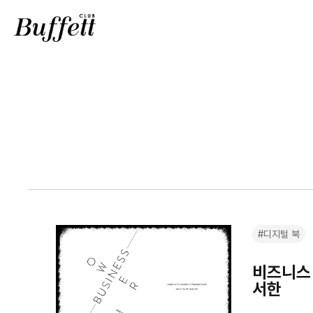
#디지털 북
비즈니스
서한