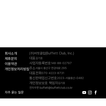
회사소개
(주)버핏클럽(Buffett Club, Inc.)
대표
제휴문의
김기호
사업자등록번호
148-88-02797
이용약관
주소
서울시 용산구 한강대로 295
개인정보처리방침
대표전화
070-4223-8731
통신판매업신고번호
2023-서울용산-0482
개인정보보호 책임자
김기호
전자우편 buffett@buffettclub.co.kr
자주 묻는 질문