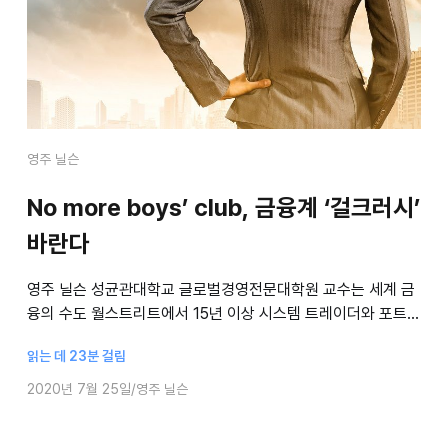
영주 닐슨
No more boys’ club, 금융계 ‘걸크러시’
바란다
영주 닐슨 성균관대학교 글로벌경영전문대학원 교수는 세계 금
융의 수도 월스트리트에서 15년 이상 시스템 트레이더와 포트폴
리오 매니저로 활동했다. 닐슨 교수는 자신의 혹독했던 직장 생
읽는 데 23분 걸림
활과 그에 앞서 인내로 버틴 학업 경
2020년 7월 25일
영주 닐슨