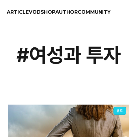
ARTICLE
VOD
SHOP
AUTHOR
COMMUNITY
#여성과 투자
유료