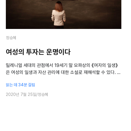
정승혜
여성의 투자는 운명이다
밀레니얼 세대의 관점에서 19세기 말 모파상의 《여자의 일생》
은 여성의 일생과 자산 관리에 대한 소설로 재해석할 수 있다. 여
성은 남성보다 더 오래 살고 더 많은 부담을 지지만 남성에 비해
읽는 데 34분 걸림
경제적으로 불평등한 대우를
2020년 7월 25일
정승혜