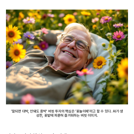
'잘되면 대박, 안돼도 중박' 버핏 투자의 핵심은 '꽃놀이패'라고 할 수 있다. AI가 생
성한, 꽃밭에 파묻혀 즐거워하는 버핏 이미지.