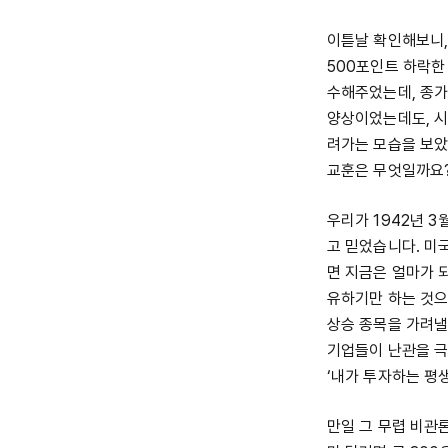
이튿날 확인해보니,
500포인트 하락한
수해주었는데, 종가
양상이었는데도, 시
려가는 모습을 보았
교훈은 무엇일까요
우리가 1942년 
고 믿었습니다. 미
면 지금은 얼마가 
유하기만 하는 것으
상승 종목을 가려낼
기업들이 난관을 극
‘내가 투자하는 평
만일 그 무렵 비관