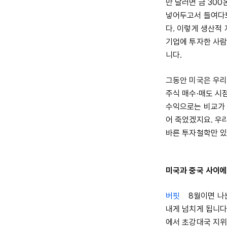
만 달러면 금 300
넣어두고서 들여다보
다. 이렇게 생산적
기업에 투자한 사람
니다.
그동안 미국은 우리
주식 매수·매도 시
수익으로는 비교가 
어 죽었겠지요. 우
바른 투자철학만 있
미국과 중국 사이에
버핏
8월이면 나는 
내게 넘치게 됩니다
에서 초강대국 지위