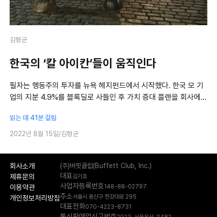
김형균
한국의 ‘칼 아이칸’들이 움직인다
필자는 행동주의 투자를 뉴욕 헤지펀드에서 시작했다. 한국 모 기
업의 지분 4.9%를 블록딜로 사들인 후 가치 증대 플랜을 회사에
제시했다. 그러나 ‘한국 정서와 맞지 않는다’는 이유와 함께 거부됐
읽는 데 41분 걸림
다. 이제 상황이 크
2022년 8월 15일
김형균
회사소개
(주)버핏클럽(Buffett Club, Inc.)
대표
제휴문의
김기호
사업자등록번호
148-88-02797
이용약관
주소
서울시 용산구 한강대로 295
개인정보처리방침
대표전화
070-4223-8731
통신판매업신고번호
2023-서울용산-0482