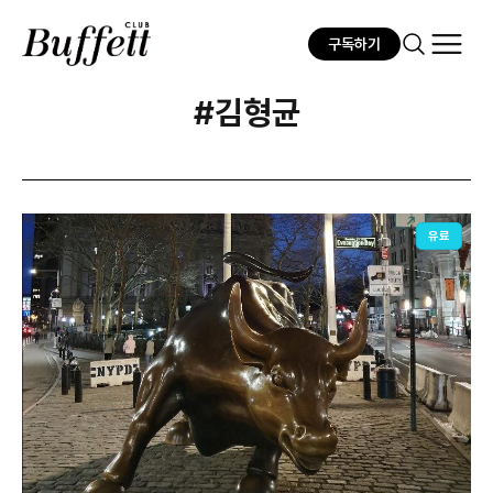
구독하기
#김형균
유료