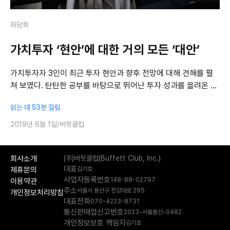
좌담회
가치투자 ‘현안’에 대한 거의 모든 ‘대안’
가치투자자 3인이 최근 투자 현안과 향후 전망에 대해 견해를 펼
쳐 보였다. 탄탄한 공부를 바탕으로 뛰어난 투자 성과를 올려온 고
수들다웠다. 견해가 예리하고 깊이가 있으며 남달랐다. 이들은 자
읽는 데 53분 걸림
산주부터 바이오주 같은 섹
2019년 6월 1일
버핏클럽
회사소개
(주)버핏클럽(Buffett Club, Inc.)
대표
제휴문의
김기호
사업자등록번호
148-88-02797
이용약관
주소
서울시 용산구 한강대로 295
개인정보처리방침
대표전화
070-4223-8731
통신판매업신고번호
2023-서울용산-0482
개인정보보호 책임자
김기호